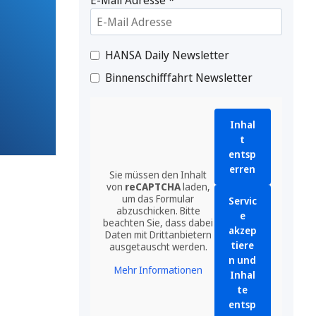
HANSA Daily Newsletter
Binnenschifffahrt Newsletter
Inhal
t
entsp
erren
Sie müssen den Inhalt
von
reCAPTCHA
laden,
um das Formular
Servic
abzuschicken. Bitte
e
beachten Sie, dass dabei
akzep
Daten mit Drittanbietern
tiere
ausgetauscht werden.
n und
Mehr Informationen
Inhal
te
entsp