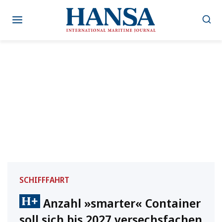
Zum
Inhalt
springen
SCHIFFFAHRT
Anzahl »smarter« Container
soll sich bis 2027 versechsfachen