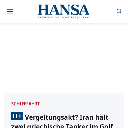
Zum
Inhalt
springen
SCHIFFFAHRT
Vergeltungsakt? Iran hält
zwei griechische Tanker im Golf