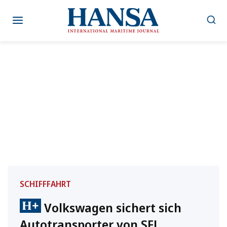
Zum
Inhalt
springen
SCHIFFFAHRT
Volkswagen sichert sich
Autotransporter von SFL