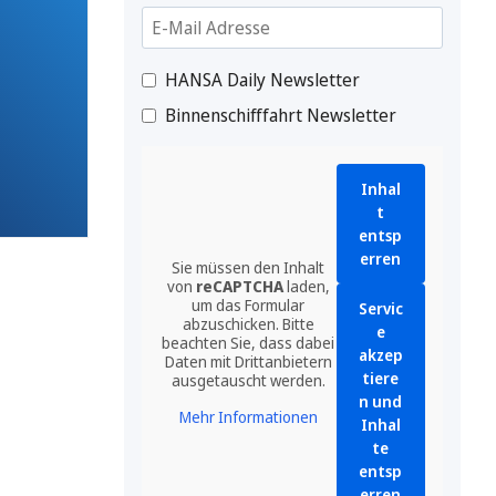
HANSA Daily Newsletter
Binnenschifffahrt Newsletter
Inhal
t
entsp
erren
Sie müssen den Inhalt
von
reCAPTCHA
laden,
um das Formular
Servic
abzuschicken. Bitte
e
beachten Sie, dass dabei
akzep
Daten mit Drittanbietern
tiere
ausgetauscht werden.
n und
Mehr Informationen
Inhal
te
entsp
erren