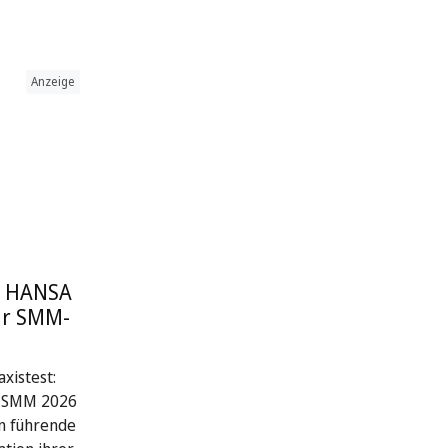
Anzeige
: HANSA
ur SMM-
xistest:
r SMM 2026
n führende