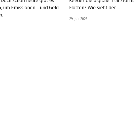
. Doch schon heute gibt es
Reeder die digitale Transform
, um Emissionen – und Geld
Flotten? Wie sieht der ...
n.
29. Juli 2026