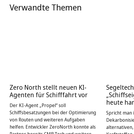
Verwandte Themen
Zero North stellt neuen KI-
Segeltech
Agenten für Schifffahrt vor
„Schiffse
heute ha
Der KI-Agent „Propel“ soll
Schiffsbesatzungen bei der Optimierung
Spricht man i
von Routen und weiteren Aufgaben
Dekarbonisie
helfen. Entwickler ZeroNorth konnte als
alternativen
Partner bereits CMB.Tech und weitere