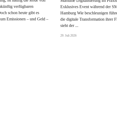
ng, ist häufig die Rede von
Maritime Digitalisierung im Praxist
zukünftig verfügbaren
Exklusives Event während der S
Doch schon heute gibt es
Hamburg Wie beschleunigen führ
 um Emissionen – und Geld –
die digitale Transformation ihrer 
sieht der ...
29. Juli 2026