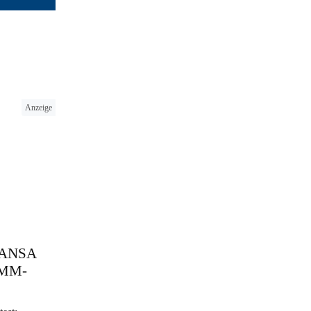
Anzeige
 HANSA
 SMM-