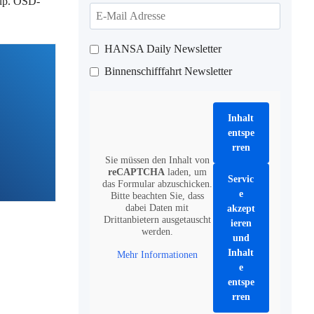
oup. OSD-
HANSA Daily Newsletter
Binnenschifffahrt Newsletter
Inhalt
entspe
rren
Sie müssen den Inhalt von
reCAPTCHA
laden, um
Servic
das Formular abzuschicken.
e
Bitte beachten Sie, dass
dabei Daten mit
akzept
Drittanbietern ausgetauscht
ieren
werden.
und
Inhalt
Mehr Informationen
e
entspe
rren