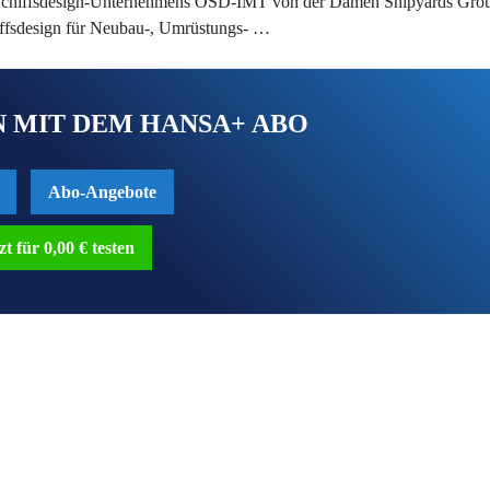
s Schiffsdesign-Unternehmens OSD-IMT von der Damen Shipyards Gr
hiffsdesign für Neubau-, Umrüstungs- …
 MIT DEM HANSA+ ABO
Abo-Angebote
zt für 0,00 € testen