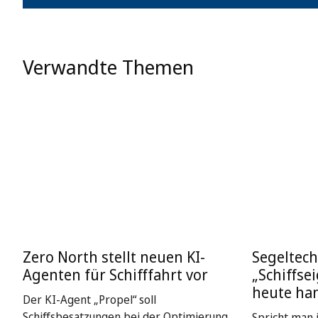
Verwandte Themen
Zero North stellt neuen KI-
Segeltech
Agenten für Schifffahrt vor
„Schiffse
heute ha
Der KI-Agent „Propel“ soll
Schiffsbesatzungen bei der Optimierung
Spricht man i