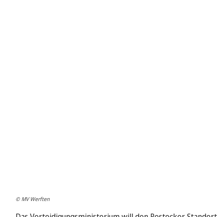
© MV Werften
Das Verteidigungsministerium will den Rostocker Standor