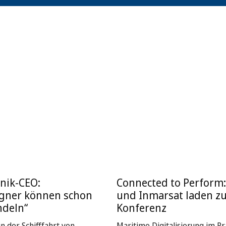
nik-CEO:
Connected to Perform
igner können schon
und Inmarsat laden z
ndeln“
Konferenz
n der Schifffahrt von
Maritime Digitalisierung im Pra