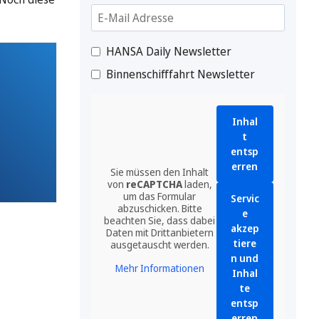
HANSA Daily Newsletter
Binnenschifffahrt Newsletter
Inhal
t
entsp
erren
Sie müssen den Inhalt
von
reCAPTCHA
laden,
um das Formular
Servic
abzuschicken. Bitte
e
beachten Sie, dass dabei
akzep
Daten mit Drittanbietern
tiere
ausgetauscht werden.
n und
Mehr Informationen
Inhal
te
entsp
erren