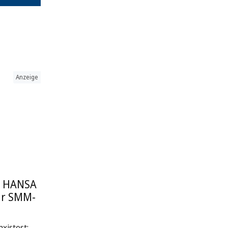
Anzeige
: HANSA
ur SMM-
xistest: