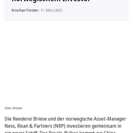
Krischan Förster
–
11. März 2022
Foto: Briese
Die Reederei Briese und der norwegische Asset-Manager
Ness, Risan & Partners (NRP) investieren gemeinsam in
ein neues Schiff. Der Resale-Bulker kommt aus China.