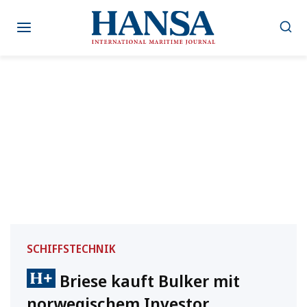
Zum
Inhalt
springen
SCHIFFSTECHNIK
Briese kauft Bulker mit
norwegischem Investor