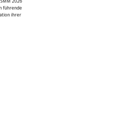
r SMM 2026
n führende
ation ihrer