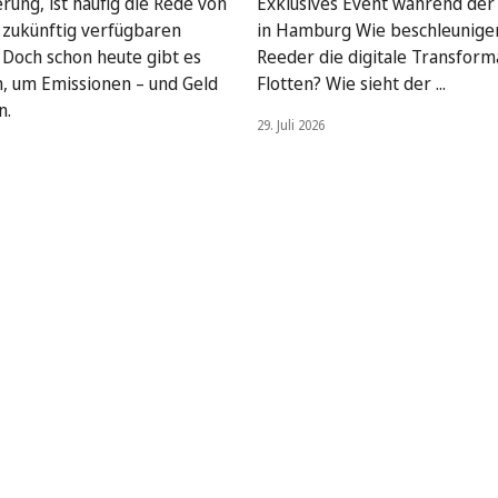
rung, ist häufig die Rede von
Exklusives Event während de
, zukünftig verfügbaren
in Hamburg Wie beschleunige
. Doch schon heute gibt es
Reeder die digitale Transform
, um Emissionen – und Geld
Flotten? Wie sieht der ...
n.
29. Juli 2026