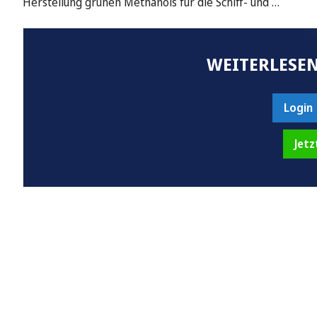
Herstellung grünen Methanols für die Schiff- und …
WEITERLESEN
Login
Jetz