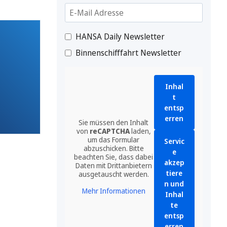
HANSA Daily Newsletter
Binnenschifffahrt Newsletter
Inhal
t
entsp
erren
Sie müssen den Inhalt
von
reCAPTCHA
laden,
um das Formular
Servic
abzuschicken. Bitte
e
beachten Sie, dass dabei
akzep
Daten mit Drittanbietern
tiere
ausgetauscht werden.
n und
Mehr Informationen
Inhal
te
entsp
erren