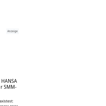
Anzeige
: HANSA
ur SMM-
xistest: