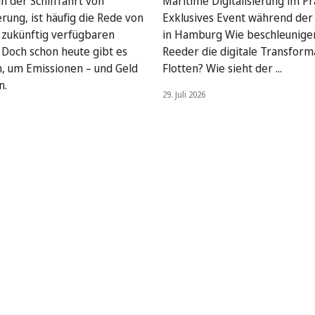
n der Schifffahrt von
Maritime Digitalisierung im Pra
rung, ist häufig die Rede von
Exklusives Event während de
, zukünftig verfügbaren
in Hamburg Wie beschleunige
. Doch schon heute gibt es
Reeder die digitale Transform
, um Emissionen – und Geld
Flotten? Wie sieht der ...
n.
29. Juli 2026