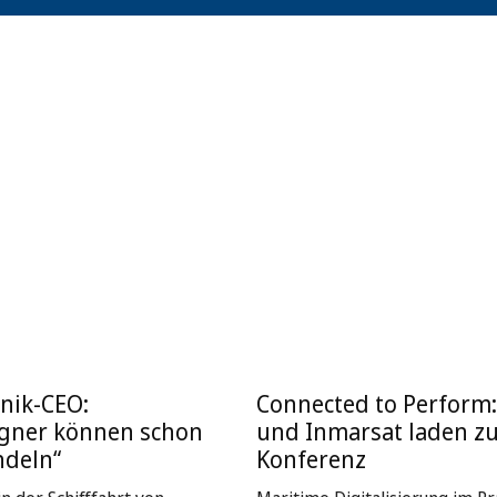
nik-CEO:
Connected to Perform
igner können schon
und Inmarsat laden z
ndeln“
Konferenz