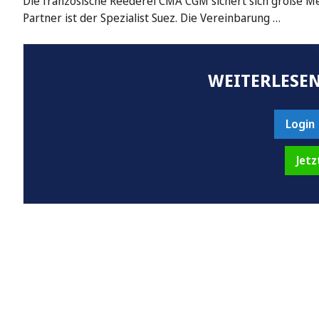
Die französische Reederei CMA CGM sichert sich große Me
Partner ist der Spezialist Suez. Die Vereinbarung …
WEITERLESEN
Login
Jetz