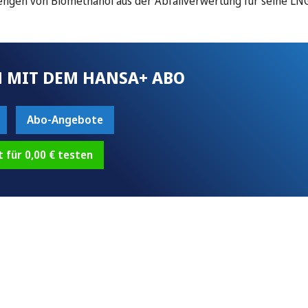
ngen von Biomethanol aus der Abfallverwertung für seine LNG
 MIT DEM HANSA+ ABO
Abo-Angebote
t für 0,00 € testen