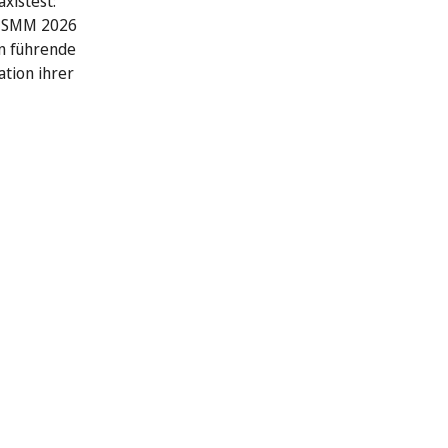
xistest:
r SMM 2026
n führende
ation ihrer