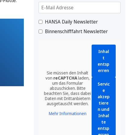
-Flotte.
HANSA Daily Newsletter
Binnenschifffahrt Newsletter
Inhal
t
entsp
erren
Sie müssen den Inhalt
von
reCAPTCHA
laden,
um das Formular
Servic
abzuschicken. Bitte
e
beachten Sie, dass dabei
akzep
Daten mit Drittanbietern
tiere
ausgetauscht werden.
n und
Mehr Informationen
Inhal
te
entsp
erren