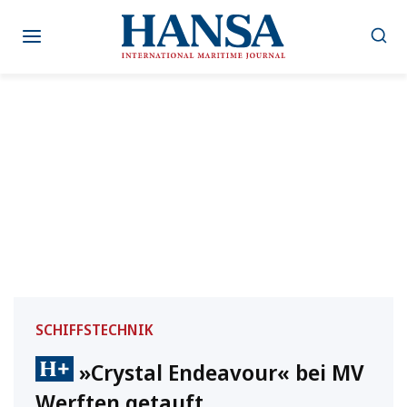
Zum
Inhalt
springen
SCHIFFSTECHNIK
»Crystal Endeavour« bei MV
Werften getauft