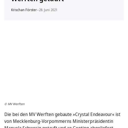
Krischan Förster
–
28. Juni 2021
© MV Werften
Die bei den MV Werften gebaute »Crystal Endeavour« ist
von Mecklenburg-Vorpommerns Ministerpräsidentin
Manuela Schwesig getauft und an Genting abgeliefert