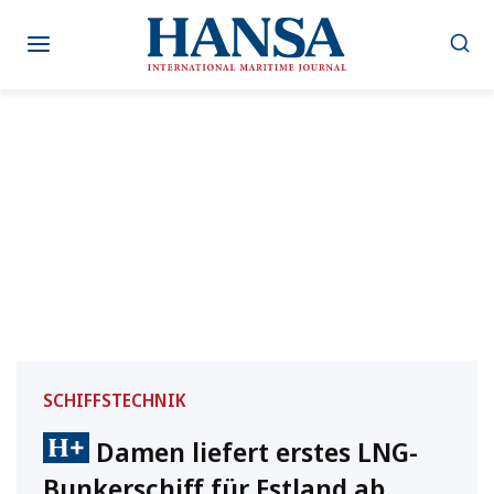
Zum
Inhalt
springen
SCHIFFSTECHNIK
Damen liefert erstes LNG-
Bunkerschiff für Estland ab