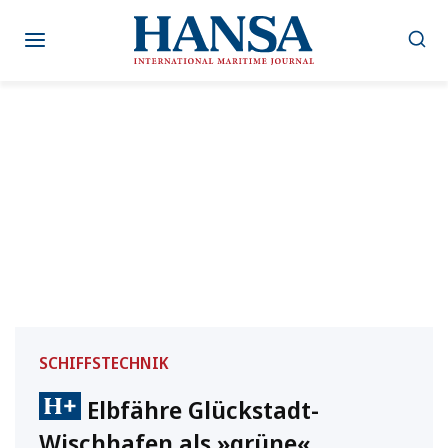
Zum
Inhalt
springen
SCHIFFSTECHNIK
Elbfähre Glückstadt-
Wischhafen als »grüne«