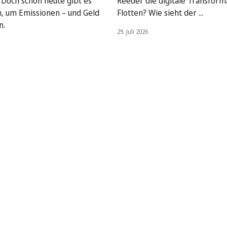
. Doch schon heute gibt es
Reeder die digitale Transform
, um Emissionen – und Geld
Flotten? Wie sieht der ...
n.
29. Juli 2026