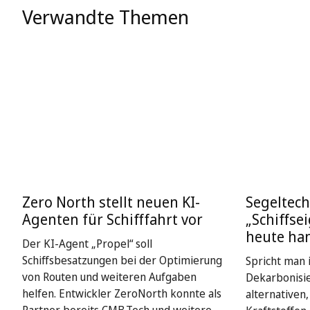
Verwandte Themen
Zero North stellt neuen KI-
Segeltech
Agenten für Schifffahrt vor
„Schiffse
heute ha
Der KI-Agent „Propel“ soll
Schiffsbesatzungen bei der Optimierung
Spricht man i
von Routen und weiteren Aufgaben
Dekarbonisie
helfen. Entwickler ZeroNorth konnte als
alternativen
Partner bereits CMB.Tech und weitere