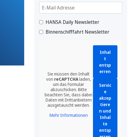
HANSA Daily Newsletter
Binnenschifffahrt Newsletter
Inhal
t
entsp
erren
Sie müssen den Inhalt
von
reCAPTCHA
laden,
um das Formular
Servic
abzuschicken. Bitte
e
beachten Sie, dass dabei
akzep
Daten mit Drittanbietern
tiere
ausgetauscht werden.
n und
Mehr Informationen
Inhal
te
entsp
erren