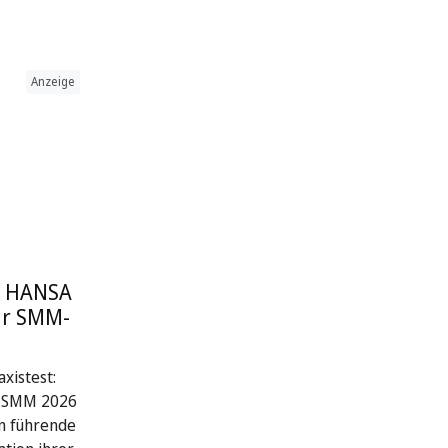
Anzeige
: HANSA
ur SMM-
xistest:
r SMM 2026
n führende