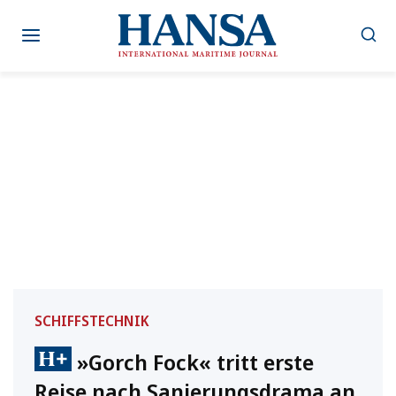
Zum
Inhalt
springen
SCHIFFSTECHNIK
»Gorch Fock« tritt erste
Reise nach Sanierungsdrama an