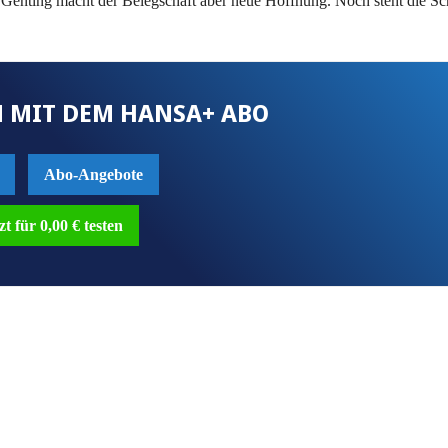
 Genting macht der Belegschaft aber neue Hoffnung. Noch steht die Sc
 MIT DEM HANSA+ ABO
Abo-Angebote
zt für 0,00 € testen