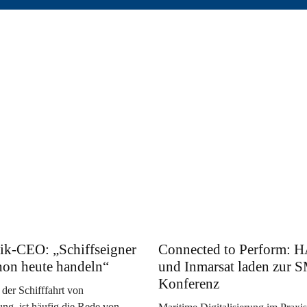
ik-CEO: „Schiffseigner
Connected to Perform:
hon heute handeln“
und Inmarsat laden zur
Konferenz
 der Schifffahrt von
ng, ist häufig die Rede von