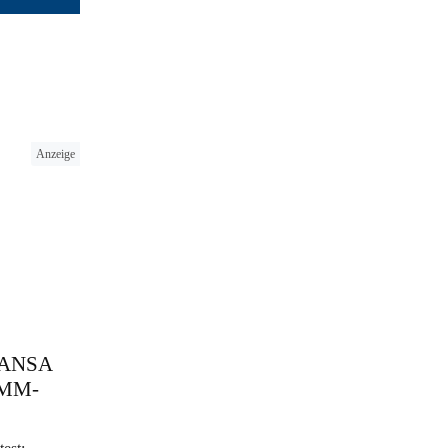
Anzeige
 HANSA
 SMM-