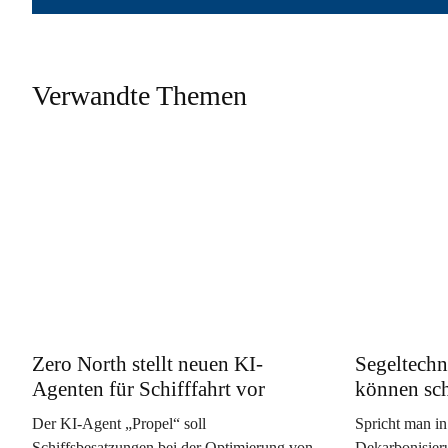
Verwandte Themen
Zero North stellt neuen KI-
Segeltechn
Agenten für Schifffahrt vor
können sc
Der KI-Agent „Propel“ soll
Spricht man in
Schiffsbesatzungen bei der Optimierung von
Dekarbonisieru