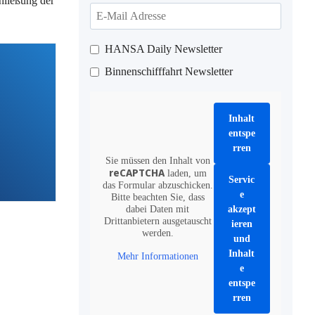
hließung der
HANSA Daily Newsletter
Binnenschifffahrt Newsletter
Inhalt
entspe
rren
Sie müssen den Inhalt von
reCAPTCHA
laden, um
Servic
das Formular abzuschicken.
e
Bitte beachten Sie, dass
dabei Daten mit
akzept
Drittanbietern ausgetauscht
ieren
werden.
und
Inhalt
Mehr Informationen
e
entspe
rren