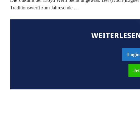
Die Zukunft der Lloyd Werft bleibt ungewiss. Der (Noch-)Eigner
Traditionswerft zum Jahresende …
WEITERLESEN
Login
Jet