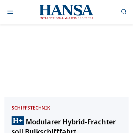
Zum
Inhalt
springen
SCHIFFSTECHNIK
Modularer Hybrid-Frachter
soll Bulkschifffahrt