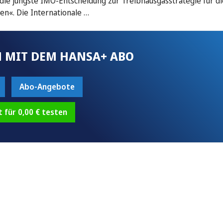
ie jüngste IMO-Entscheidung zur Treibhausgasstrategie für di
ten«. Die Internationale …
 MIT DEM HANSA+ ABO
Abo-Angebote
t für 0,00 € testen