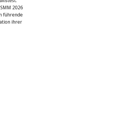
xistest:
r SMM 2026
n führende
ation ihrer