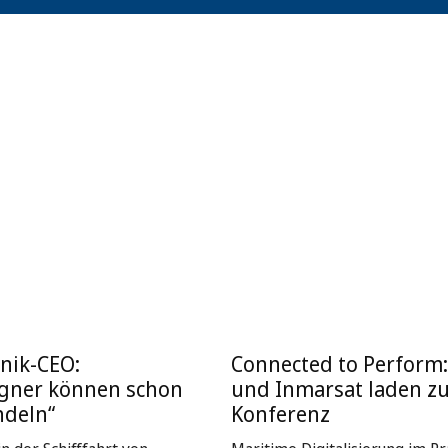
nik-CEO:
Connected to Perform
igner können schon
und Inmarsat laden z
ndeln“
Konferenz