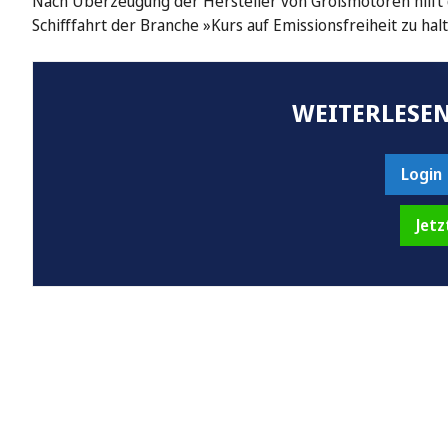
Nach Überzeugung der Hersteller von Großmotoren hilft d
Schifffahrt der Branche »Kurs auf Emissionsfreiheit zu hal
WEITERLESEN
Login
Jetz