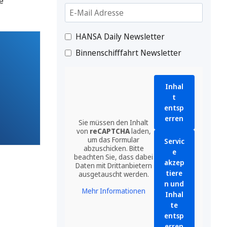
e
HANSA Daily Newsletter
Binnenschifffahrt Newsletter
Inhal
t
entsp
erren
Sie müssen den Inhalt
von
reCAPTCHA
laden,
um das Formular
Servic
abzuschicken. Bitte
e
beachten Sie, dass dabei
akzep
Daten mit Drittanbietern
tiere
ausgetauscht werden.
n und
Mehr Informationen
Inhal
te
entsp
erren