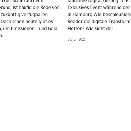
n der Schifffahrt von
Maritime Digitalisierung im Pra
rung, ist häufig die Rede von
Exklusives Event während de
, zukünftig verfügbaren
in Hamburg Wie beschleunige
. Doch schon heute gibt es
Reeder die digitale Transform
, um Emissionen – und Geld
Flotten? Wie sieht der ...
n.
29. Juli 2026