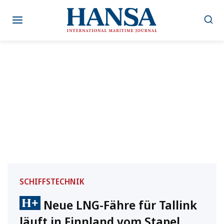
Zum
Inhalt
springen
SCHIFFSTECHNIK
Neue LNG-Fähre für Tallink
läuft in Finnland vom Stapel