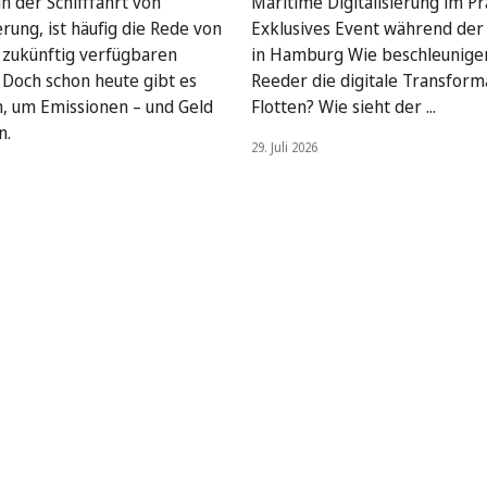
n der Schifffahrt von
Maritime Digitalisierung im Pra
rung, ist häufig die Rede von
Exklusives Event während de
, zukünftig verfügbaren
in Hamburg Wie beschleunige
. Doch schon heute gibt es
Reeder die digitale Transform
, um Emissionen – und Geld
Flotten? Wie sieht der ...
n.
29. Juli 2026