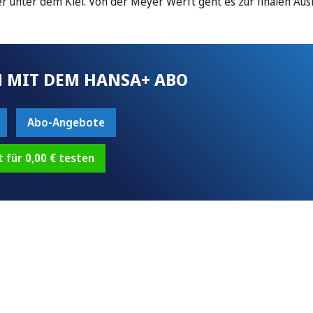
r unter dem Kiel. Von der Meyer Werft geht es zur finalen Aus
 MIT DEM HANSA+ ABO
Abo-Angebote
t für 0,00 € testen