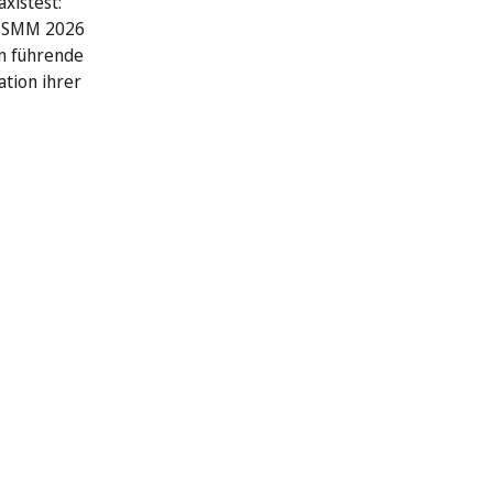
xistest:
r SMM 2026
n führende
ation ihrer