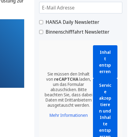
rüstung zur
HANSA Daily Newsletter
Binnenschifffahrt Newsletter
Inhal
t
entsp
erren
Sie müssen den Inhalt
von
reCAPTCHA
laden,
um das Formular
Servic
abzuschicken. Bitte
e
beachten Sie, dass dabei
akzep
Daten mit Drittanbietern
tiere
ausgetauscht werden.
n und
Mehr Informationen
Inhal
te
entsp
erren