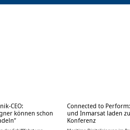
nik-CEO:
Connected to Perform
igner können schon
und Inmarsat laden z
ndeln“
Konferenz