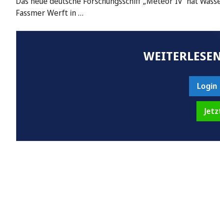
Das neue deutsche Forschungsschiff „Meteor IV“ hat Wasse
Fassmer Werft in …
WEITERLESEN
Login
Jetz