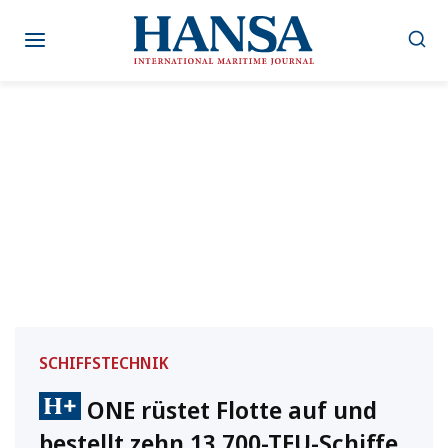
Zum
Inhalt
springen
SCHIFFSTECHNIK
ONE rüstet Flotte auf und
bestellt zehn 13.700-TEU-Schiffe