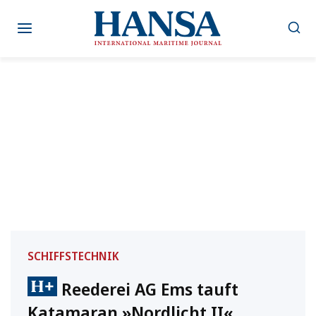
Zum
Inhalt
springen
SCHIFFSTECHNIK
Reederei AG Ems tauft
Katamaran »Nordlicht II«