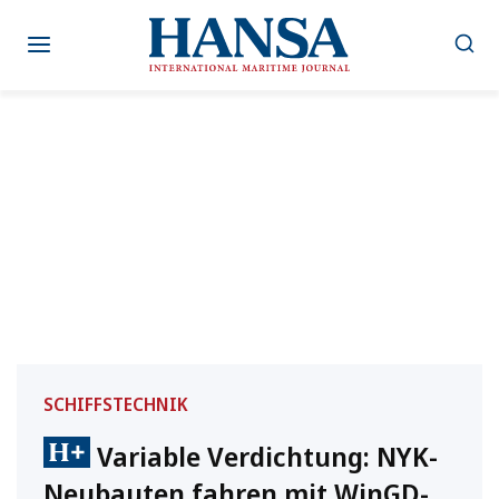
Zum
Inhalt
springen
SCHIFFSTECHNIK
Variable Verdichtung: NYK-
Neubauten fahren mit WinGD-