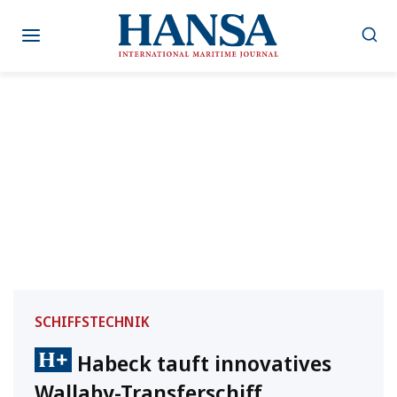
Zum
Inhalt
springen
SCHIFFSTECHNIK
Habeck tauft innovatives
Wallaby-Transferschiff