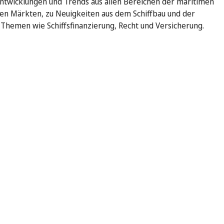
ntwicklungen und Trends aus allen Bereichen der maritimen
den Märkten, zu Neuigkeiten aus dem Schiffbau und der
u Themen wie Schiffsfinanzierung, Recht und Versicherung.