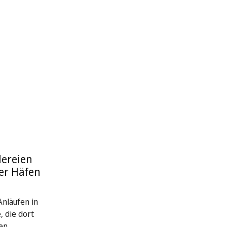
ereien
er Häfen
nläufen in
, die dort
en,