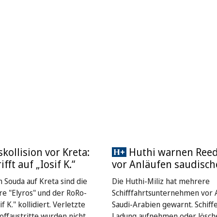
skollision vor Kreta:
Huthi warnen Reed
ifft auf „Iosif K.“
vor Anläufen saudisch
 Souda auf Kreta sind die
Die Huthi-Miliz hat mehrere
re "Elyros" und der RoRo-
Schifffahrtsunternehmen vor A
f K." kollidiert. Verletzte
Saudi-Arabien gewarnt. Schiffe
offaustritte wurden nicht
Ladung aufnehmen oder lösch