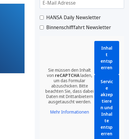
HANSA Daily Newsletter
Binnenschifffahrt Newsletter
Inhal
t
entsp
erren
Sie müssen den Inhalt
von
reCAPTCHA
laden,
um das Formular
Servic
abzuschicken. Bitte
e
beachten Sie, dass dabei
akzep
Daten mit Drittanbietern
tiere
ausgetauscht werden.
n und
Mehr Informationen
Inhal
te
entsp
erren