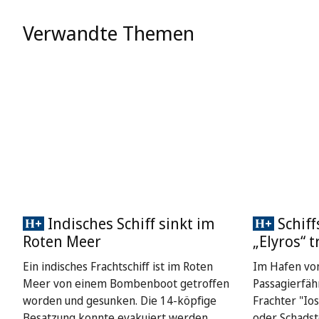
Verwandte Themen
Indisches Schiff sinkt im
Schiff
Roten Meer
„Elyros“ tr
Ein indisches Frachtschiff ist im Roten
Im Hafen von
Meer von einem Bombenboot getroffen
Passagierfäh
worden und gesunken. Die 14-köpfige
Frachter "Iosi
Besatzung konnte evakuiert werden.
oder Schadst