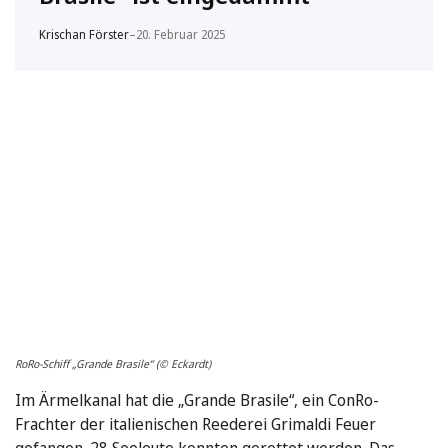
Krischan Förster
–
20. Februar 2025
RoRo-Schiff „Grande Brasile“ (© Eckardt)
Im Ärmelkanal hat die „Grande Brasile“, ein ConRo-
Frachter der italienischen Reederei Grimaldi Feuer
gefangen. 28 Seeleute konnten gerettet werden. Das