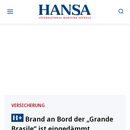
Zum
Inhalt
springen
VERSICHERUNG
Brand an Bord der „Grande
Brasile“ ist eingedämmt