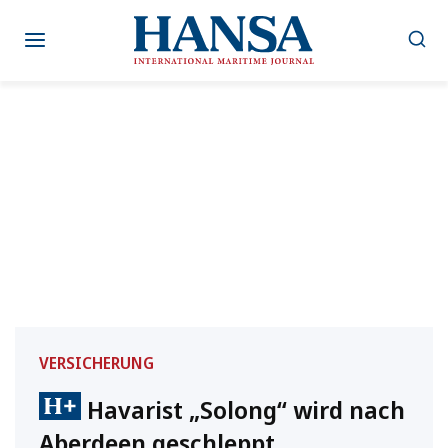
Zum
Inhalt
springen
VERSICHERUNG
Havarist „Solong“ wird nach
Aberdeen geschleppt