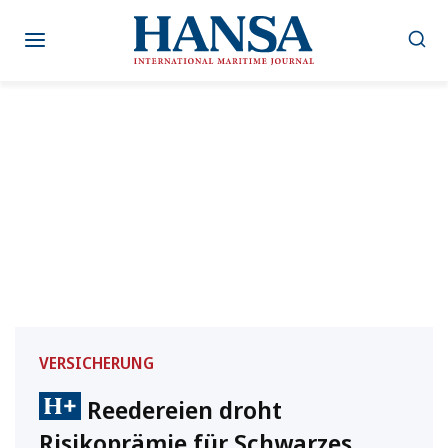
Zum
Inhalt
springen
VERSICHERUNG
Reedereien droht
Risikoprämie für Schwarzes