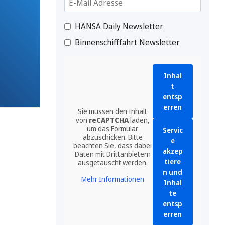
HANSA Daily Newsletter
Binnenschifffahrt Newsletter
Inhal
t
entsp
erren
Sie müssen den Inhalt
von
reCAPTCHA
laden,
um das Formular
Servic
abzuschicken. Bitte
e
beachten Sie, dass dabei
akzep
Daten mit Drittanbietern
tiere
ausgetauscht werden.
n und
Mehr Informationen
Inhal
te
entsp
erren