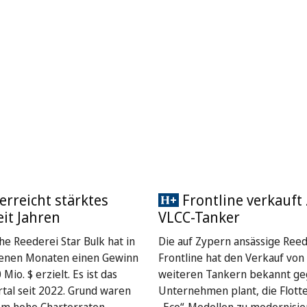
 erreicht stärktes
Frontline verkauft
eit Jahren
VLCC-Tanker
he Reederei Star Bulk hat in
Die auf Zypern ansässige Reed
enen Monaten einen Gewinn
Frontline hat den Verkauf von
Mio. $ erzielt. Es ist das
weiteren Tankern bekannt ge
rtal seit 2022. Grund waren
Unternehmen plant, die Flott
em hohe Charterraten.
„Eco“-Modellen zu modernisie