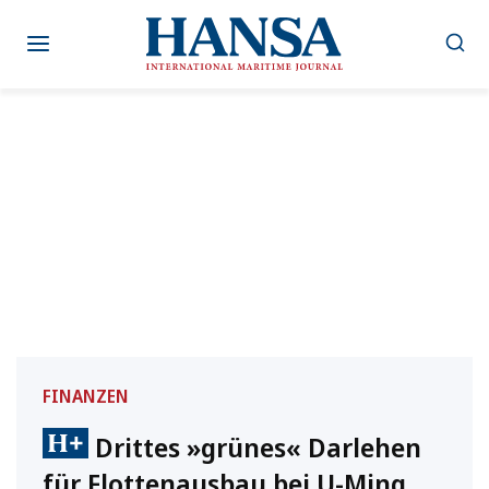
Zum
Inhalt
springen
FINANZEN
Drittes »grünes« Darlehen
für Flottenausbau bei U-Ming