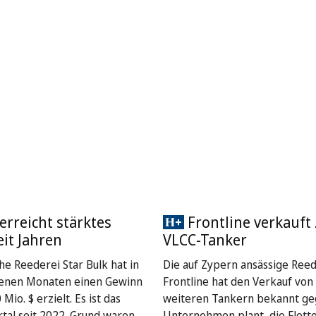
 erreicht stärktes
Frontline verkauft
eit Jahren
VLCC-Tanker
he Reederei Star Bulk hat in
Die auf Zypern ansässige Reed
enen Monaten einen Gewinn
Frontline hat den Verkauf von
Mio. $ erzielt. Es ist das
weiteren Tankern bekannt ge
rtal seit 2022. Grund waren
Unternehmen plant, die Flott