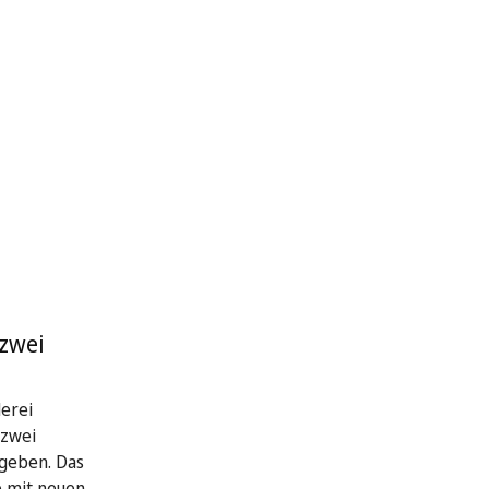
 zwei
erei
 zwei
geben. Das
e mit neuen