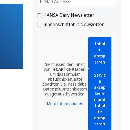
HANSA Daily Newsletter
Binnenschifffahrt Newsletter
Inhal
t
entsp
erren
Sie müssen den Inhalt
von
reCAPTCHA
laden,
um das Formular
Servic
abzuschicken. Bitte
e
beachten Sie, dass dabei
akzep
Daten mit Drittanbietern
tiere
ausgetauscht werden.
n und
Mehr Informationen
Inhal
te
entsp
erren