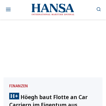
Zum
Inhalt
springen
FINANZEN
Höegh baut Flotte an Car
Carriern im Eigentum aus