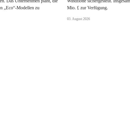
en. Das Unternehmen plant, die
Windflotte sichergestellt. Insgesa
uen „Eco“-Modellen zu
Mio. £ zur Verfügung.
.
03. August 2026