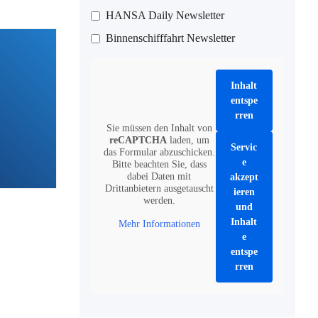
HANSA Daily Newsletter
Binnenschifffahrt Newsletter
Inhalt
entspe
rren
Sie müssen den Inhalt von
reCAPTCHA
laden, um
Servic
das Formular abzuschicken.
e
Bitte beachten Sie, dass
dabei Daten mit
akzept
Drittanbietern ausgetauscht
ieren
werden.
und
Inhalt
Mehr Informationen
e
entspe
rren