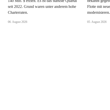
140 Mio. $ erzielt. Es ist das stärkste Quartal
bekannt gegeb
seit 2022. Grund waren unter anderem hohe
Flotte mit ne
Charterraten.
modernisieren
06. August 2026
05. August 2026