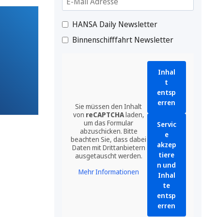
HANSA Daily Newsletter
Binnenschifffahrt Newsletter
Inhal
t
entsp
erren
Sie müssen den Inhalt
von
reCAPTCHA
laden,
um das Formular
Servic
abzuschicken. Bitte
e
beachten Sie, dass dabei
akzep
Daten mit Drittanbietern
tiere
ausgetauscht werden.
n und
Mehr Informationen
Inhal
te
entsp
erren