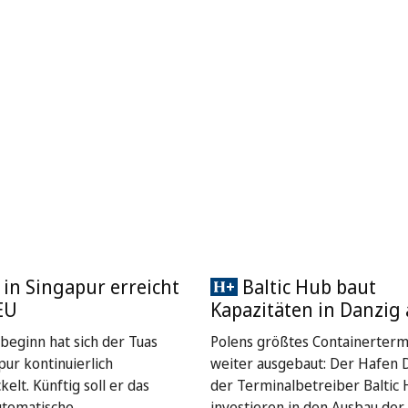
 in Singapur erreicht
Baltic Hub baut
EU
Kapazitäten in Danzig
sbeginn hat sich der Tuas
Polens größtes Containerterm
pur kontinuierlich
weiter ausgebaut: Der Hafen 
elt. Künftig soll er das
der Terminalbetreiber Baltic
utomatische
investieren in den Ausbau der