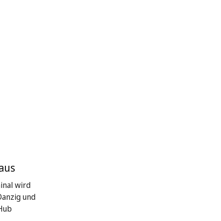
 aus
inal wird
Danzig und
 Hub