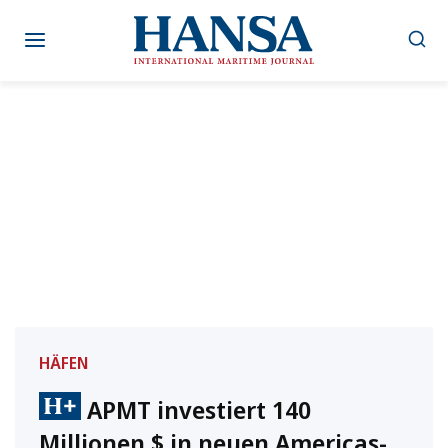
Zum
Inhalt
springen
HÄFEN
APMT investiert 140
Millionen $ in neuen Americas-