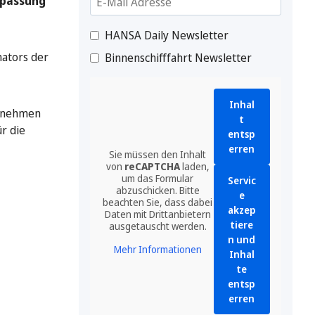
npassung
HANSA Daily Newsletter
nators der
Binnenschifffahrt Newsletter
Inhal
annehmen
t
ür die
entsp
erren
Sie müssen den Inhalt
von
reCAPTCHA
laden,
um das Formular
Servic
abzuschicken. Bitte
e
beachten Sie, dass dabei
akzep
Daten mit Drittanbietern
tiere
ausgetauscht werden.
n und
Mehr Informationen
Inhal
te
entsp
erren