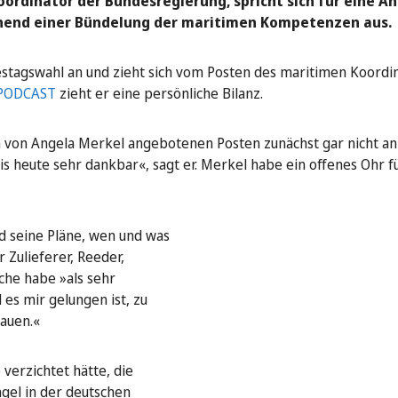
rdinator der Bundesregierung, spricht sich für eine A
ehend einer Bündelung der maritimen Kompetenzen aus.
destagswahl an und zieht sich vom Posten des maritimen Koordi
 PODCAST
zieht er eine persönliche Bilanz.
n von Angela Merkel angebotenen Posten zunächst gar nicht 
bis heute sehr dankbar«, sagt er. Merkel habe ein offenes Ohr f
d seine Pläne, wen und was
 Zulieferer, Reeder,
che habe »als sehr
es mir gelungen ist, zu
bauen.«
 verzichtet hätte, die
gel in der deutschen