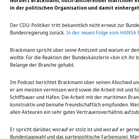
Norbert Brackmann, noch-amtierender maritimer Koo
in der politischen Organisation und damit einherg
Der CDU-Politiker tritt bekanntlich nicht erneut zur Bun
Bundesregierung zurück.
In der neuen Folge vom HANSA
Brackmann spricht über seine Amtszeit und warum er de
wollte: Für die Reaktion der Bundeskanzlerin »bin ich ihr 
Belange der Branche gehabt.
Im Podcast berichtet Brackmann über seinen Abschied un
er am meisten vermissen wird sowie die Arbeit mit und für
Schiffbauer und Häfen. Die Arbeit mit der maritimen Bran
konstruktiv und beinahe freundschaftlich empfunden. Weil 
allen Akteuren ein sehr gutes Vertrauensverhältnis aufzu
Er spricht darüber, worauf er stolz ist und worauf er gerne
Bundestagswahl und das parteipolitische Farbenspiel, Män