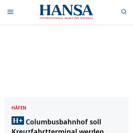
Zum
Inhalt
springen
HÄFEN
Columbusbahnhof soll
Kreuzfahrtterminal werden