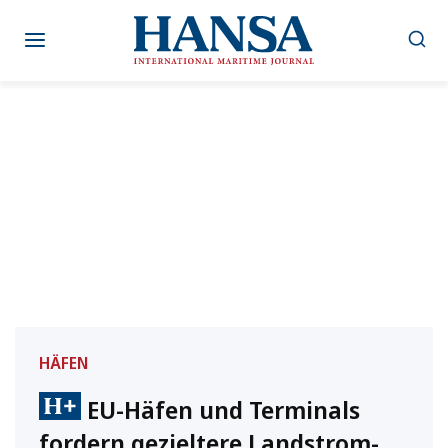
Zum
Inhalt
springen
HÄFEN
EU-Häfen und Terminals
fordern gezieltere Landstrom-