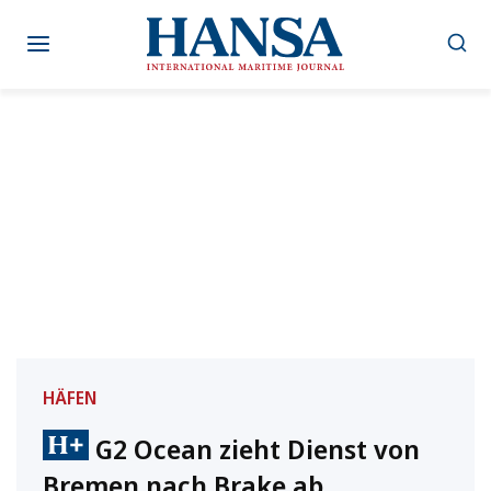
Zum
Inhalt
springen
HÄFEN
G2 Ocean zieht Dienst von
Bremen nach Brake ab