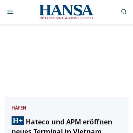
Zum
Inhalt
springen
HÄFEN
Hateco und APM eröffnen
neues Terminal in Vietnam