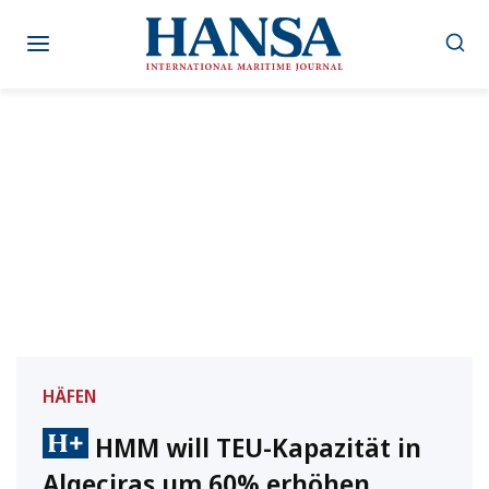
Zum
Inhalt
springen
HÄFEN
HMM will TEU-Kapazität in
Algeciras um 60% erhöhen