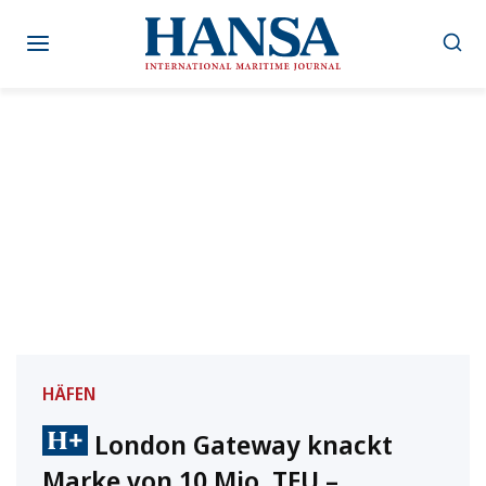
Zum
Inhalt
springen
HÄFEN
London Gateway knackt
Marke von 10 Mio. TEU –