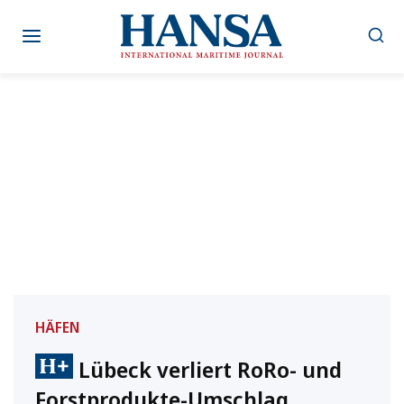
Zum
Inhalt
springen
HÄFEN
Lübeck verliert RoRo- und
Forstprodukte-Umschlag