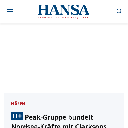
Zum
Inhalt
springen
HÄFEN
Peak-Gruppe bündelt
Nordsee-Kräfte mit Clarksons