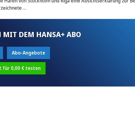
ie Häfen von Stockholm und Riga eine Absichtserklärung zur B
rzeichnete …
 MIT DEM HANSA+ ABO
Abo-Angebote
t für 0,00 € testen