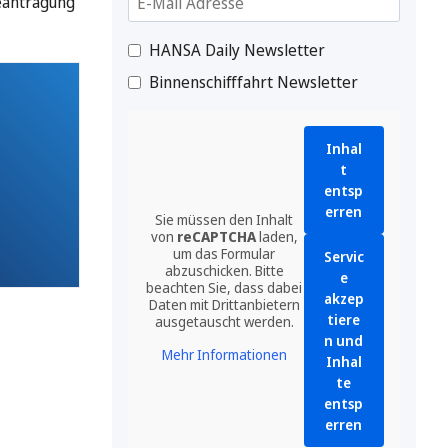
eantragung
HANSA Daily Newsletter
Binnenschifffahrt Newsletter
Inhal
t
entsp
erren
Sie müssen den Inhalt
von
reCAPTCHA
laden,
um das Formular
Servic
abzuschicken. Bitte
e
beachten Sie, dass dabei
akzep
Daten mit Drittanbietern
tiere
ausgetauscht werden.
n und
Mehr Informationen
Inhal
te
entsp
erren