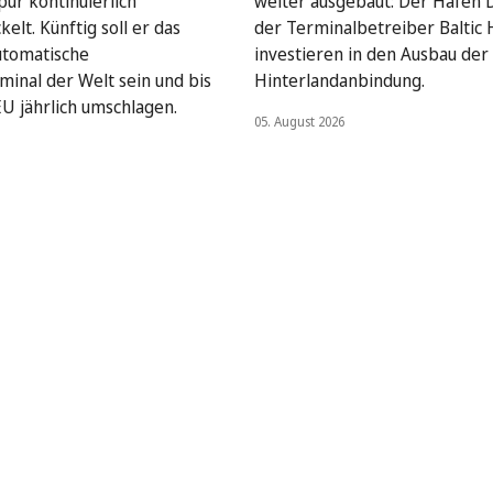
pur kontinuierlich
weiter ausgebaut: Der Hafen 
elt. Künftig soll er das
der Terminalbetreiber Baltic
utomatische
investieren in den Ausbau der
minal der Welt sein und bis
Hinterlandanbindung.
EU jährlich umschlagen.
05. August 2026