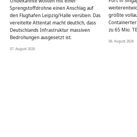
Port in Singa
Unbekannte wollten mit einer
weiterentwick
Sprengstoffdrohne einen Anschlag auf
größte volla
den Flughafen Leipzig/Halle verüben. Das
Containerter
vereitelte Attentat macht deutlich, dass
zu 65 Mio. T
Deutschlands Infrastruktur massiven
Bedrohungen ausgesetzt ist.
06. August 2026
07. August 2026