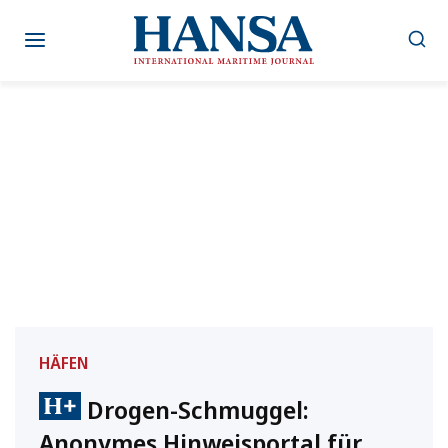
Zum
Inhalt
springen
HÄFEN
Drogen-Schmuggel:
Anonymes Hinweisportal für