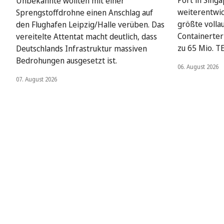
Port in Singa
Unbekannte wollten mit einer
weiterentwick
Sprengstoffdrohne einen Anschlag auf
größte volla
den Flughafen Leipzig/Halle verüben. Das
Containerter
vereitelte Attentat macht deutlich, dass
zu 65 Mio. T
Deutschlands Infrastruktur massiven
Bedrohungen ausgesetzt ist.
06. August 2026
07. August 2026