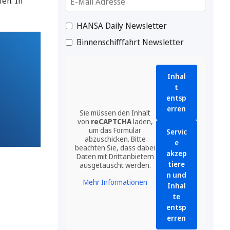
en. In
HANSA Daily Newsletter
Binnenschifffahrt Newsletter
Inhal
t
entsp
erren
Sie müssen den Inhalt
von
reCAPTCHA
laden,
um das Formular
Servic
abzuschicken. Bitte
e
beachten Sie, dass dabei
akzep
Daten mit Drittanbietern
tiere
ausgetauscht werden.
n und
Mehr Informationen
Inhal
te
entsp
erren