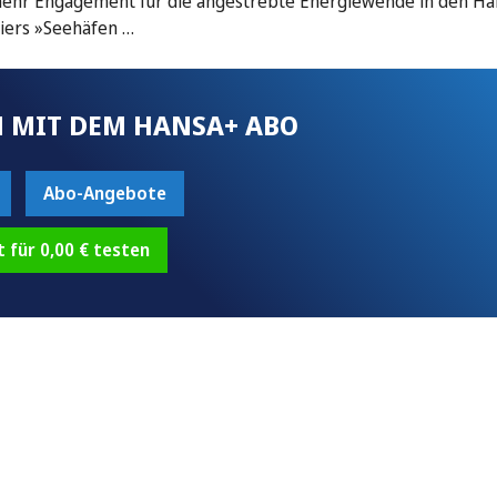
 mehr Engagement für die angestrebte Energiewende in den Häf
piers »Seehäfen …
 MIT DEM HANSA+ ABO
Abo-Angebote
t für 0,00 € testen