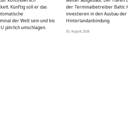
pur kontinuierlich
weiter ausgebaut: Der Hafen 
elt. Künftig soll er das
der Terminalbetreiber Baltic
utomatische
investieren in den Ausbau der
minal der Welt sein und bis
Hinterlandanbindung.
EU jährlich umschlagen.
05. August 2026