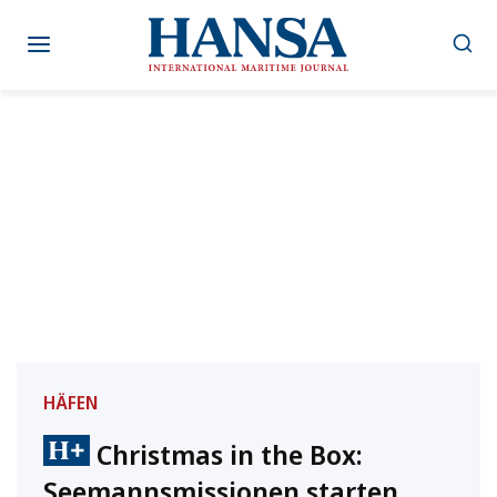
Zum
Inhalt
springen
HÄFEN
Christmas in the Box:
Seemannsmissionen starten