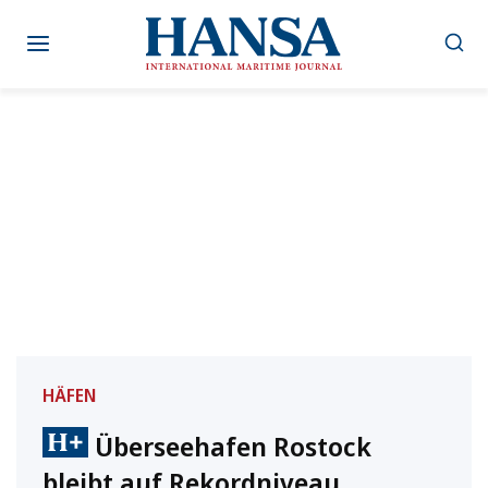
Zum
Inhalt
springen
HÄFEN
Überseehafen Rostock
bleibt auf Rekordniveau